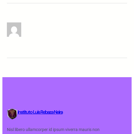
Instituto Luis Rebaza Neira
Nisl libero ullamcorper id ipsum viverra mauris non