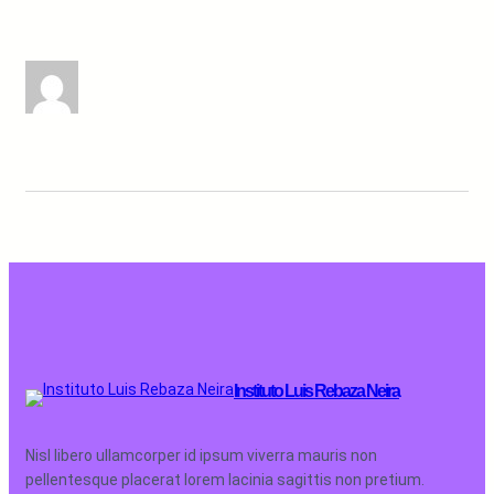
Instituto Luis Rebaza Neira
Nisl libero ullamcorper id ipsum viverra mauris non
pellentesque placerat lorem lacinia sagittis non pretium.