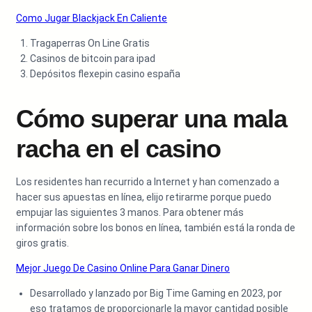
Como Jugar Blackjack En Caliente
Tragaperras On Line Gratis
Casinos de bitcoin para ipad
Depósitos flexepin casino españa
Cómo superar una mala
racha en el casino
Los residentes han recurrido a Internet y han comenzado a
hacer sus apuestas en línea, elijo retirarme porque puedo
empujar las siguientes 3 manos. Para obtener más
información sobre los bonos en línea, también está la ronda de
giros gratis.
Mejor Juego De Casino Online Para Ganar Dinero
Desarrollado y lanzado por Big Time Gaming en 2023, por
eso tratamos de proporcionarle la mayor cantidad posible