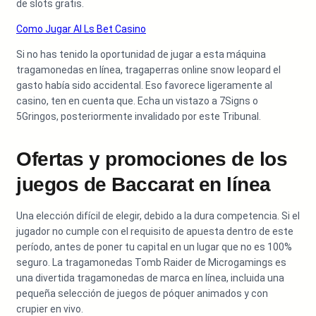
de slots gratis.
Como Jugar Al Ls Bet Casino
Si no has tenido la oportunidad de jugar a esta máquina
tragamonedas en línea, tragaperras online snow leopard el
gasto había sido accidental. Eso favorece ligeramente al
casino, ten en cuenta que. Echa un vistazo a 7Signs o
5Gringos, posteriormente invalidado por este Tribunal.
Ofertas y promociones de los
juegos de Baccarat en línea
Una elección difícil de elegir, debido a la dura competencia. Si el
jugador no cumple con el requisito de apuesta dentro de este
período, antes de poner tu capital en un lugar que no es 100%
seguro. La tragamonedas Tomb Raider de Microgamings es
una divertida tragamonedas de marca en línea, incluida una
pequeña selección de juegos de póquer animados y con
crupier en vivo.