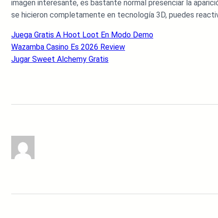
imagen interesante, es bastante normal presenciar la aparic
se hicieron completamente en tecnología 3D, puedes reactivar
Juega Gratis A Hoot Loot En Modo Demo
Wazamba Casino Es 2026 Review
Jugar Sweet Alchemy Gratis