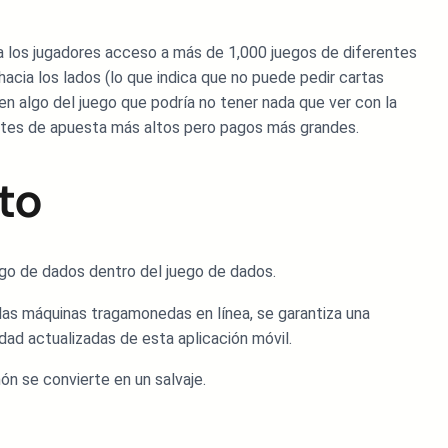
 a los jugadores acceso a más de 1,000 juegos de diferentes
hacia los lados (lo que indica que no puede pedir cartas
en algo del juego que podría no tener nada que ver con la
ímites de apuesta más altos pero pagos más grandes.
to
ego de dados dentro del juego de dados.
as máquinas tragamonedas en línea, se garantiza una
dad actualizadas de esta aplicación móvil.
ón se convierte en un salvaje.