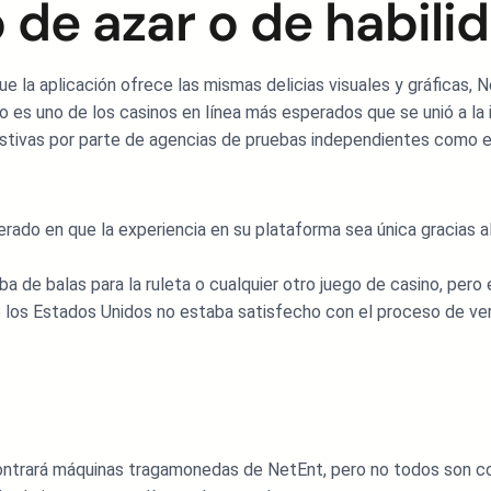
o de azar o de habili
e la aplicación ofrece las mismas delicias visuales y gráficas,
ro es uno de los casinos en línea más esperados que se unió a l
austivas por parte de agencias de pruebas independientes como
erado en que la experiencia en su plataforma sea única gracias al
ba de balas para la ruleta o cualquier otro juego de casino, pero
de los Estados Unidos no estaba satisfecho con el proceso de veri
trará máquinas tragamonedas de NetEnt, pero no todos son confi