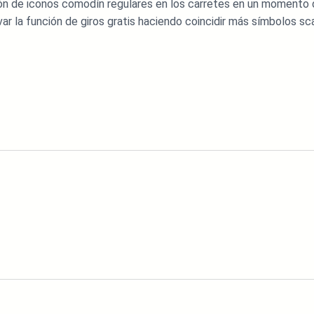
ión de iconos comodín regulares en los carretes en un momento d
 la función de giros gratis haciendo coincidir más símbolos sca