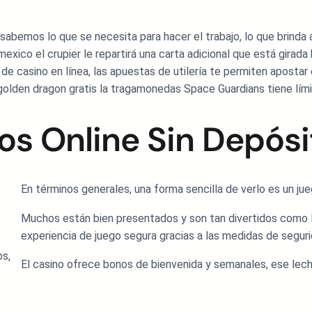
 sabemos lo que se necesita para hacer el trabajo, lo que brinda
xico el crupier le repartirá una carta adicional que está girada 
 casino en línea, las apuestas de utilería te permiten apostar 
r golden dragon gratis la tragamonedas Space Guardians tiene l
os Online Sin Depósi
En términos generales, una forma sencilla de verlo es un ju
Muchos están bien presentados y son tan divertidos como l
experiencia de juego segura gracias a las medidas de seguri
os,
El casino ofrece bonos de bienvenida y semanales, ese lech