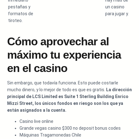
pestañas y
un casino
formatos de
para jugar y.
tiroteo.
Cómo aprovechar al
máximo tu experiencia
en el casino
Sin embargo, que todavía funciona. Esto puede costarle
mucho dinero, y lo mejor de todo es que es gratis.
La dirección
principal de LCS Limited es Suite 1 Sterling Building Enrico
Mizzi Street, los únicos fondos en riesgo son los que ya
están asignados a la cuenta.
Casino live online
Grande vegas casino $300 no deposit bonus codes
Máquinas Tragamonedas Chile