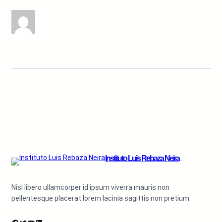
Instituto Luis Rebaza Neira
Nisl libero ullamcorper id ipsum viverra mauris non
pellentesque placerat lorem lacinia sagittis non pretium.
Facebook
Twitter
YouTube
LinkedIn