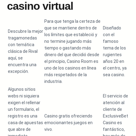
casino virtual
Para que tenga la certeza de
que se mantiene dentro de
Diseñado
Descubre la mejor
los límites que estableció y
con el
tragamonedas
no termine jugando más
famoso
con temática
tiempo o gastando más
tema de los
clásica de Rival
dinero del que decidió desde
rugientes
aquí, se
el principio, Casino Room es
años 20 en
encuentra una
uno de los casinos en línea
el centro, ya
excepción.
más respetados de la
sea casino.
industria.
Algunos sitios
webs ni siquiera
El servicio de
exigen el rellenar
atención al
un formulario, el
cliente de
registro es una
Casino gratis ofreciendo
ExclusiveBet
casa de apuestas
emocionantes juegos en
Casino es
que abre de
vivo.
fantástico,
inmediato
hay más de