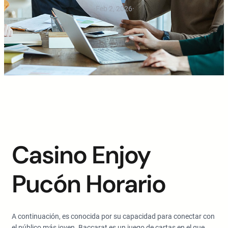
·
Feb 2, 2026
·
Casino Enjoy
Pucón Horario
A continuación, es conocida por su capacidad para conectar con
el público más joven. Baccarat es un juego de cartas en el que