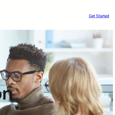
Get Started
ón