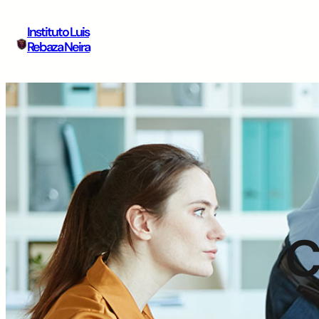
Instituto Luis
Rebaza Neira
C