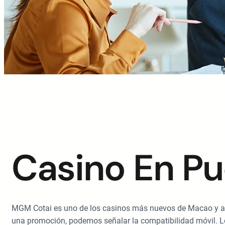
Casino En P
MGM Cotai es uno de los casinos más nuevos de Macao y abri
una promoción, podemos señalar la compatibilidad móvil. Lo