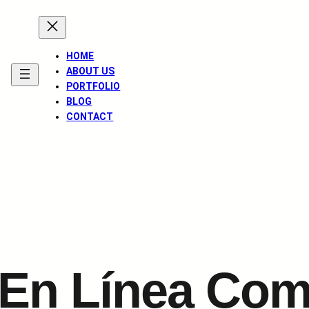
HOME
ABOUT US
PORTFOLIO
BLOG
CONTACT
 En Línea Com