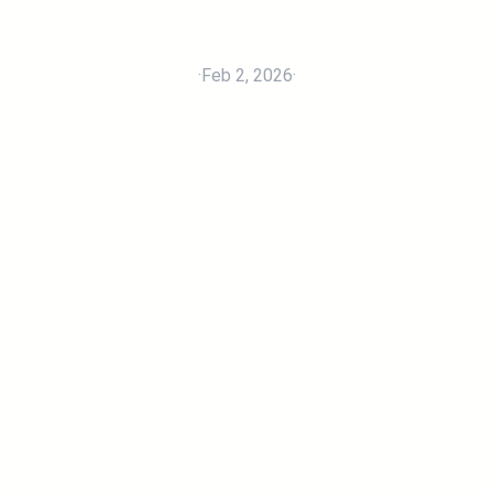
·
Feb 2, 2026
·