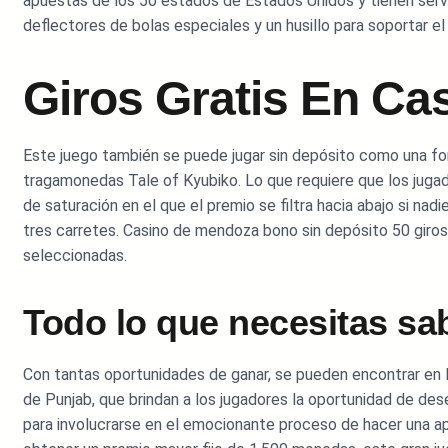
apuestas de los 50 estados de Estados Unidos y tienen servic
deflectores de bolas especiales y un husillo para soportar el
Giros Gratis En Cas
Este juego también se puede jugar sin depósito como una for
tragamonedas Tale of Kyubiko. Lo que requiere que los jugad
de saturación en el que el premio se filtra hacia abajo si na
tres carretes. Casino de mendoza bono sin depósito 50 giros 
seleccionadas.
Todo lo que necesitas sab
Con tantas oportunidades de ganar, se pueden encontrar en l
de Punjab, que brindan a los jugadores la oportunidad de de
para involucrarse en el emocionante proceso de hacer una apu