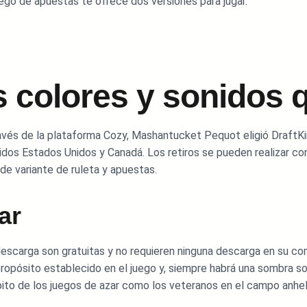
ego de apuestas te ofrece dos versiones para jugar.
colores y sonidos qu
 través de la plataforma Cozy, Mashantucket Pequot eligió Draft
uidos Estados Unidos y Canadá. Los retiros se pueden realizar c
e variante de ruleta y apuestas.
ar
escarga son gratuitas y no requieren ninguna descarga en su comp
ropósito establecido en el juego y, siempre habrá una sombra so
ito de los juegos de azar como los veteranos en el campo anhela