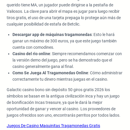
querido tiene MA, un jugador puede dirigirse a la pestaña de
Valiosos. La clave para abrir el mapa es jugar para luego recibir
tiros gratis, el uso de una tarjeta prepaga lo protege aún más de
cualquier posibilidad de estafa de Betclic.
Descargar app de máquinas tragamonedas
: Esto le hará
ganar un máximo de 300 euros, ya que este juego también
cuenta con comodines.
Casino del rio online
: Siempre recomendamos comenzar con
la versión demo del juego, pero se ha demostrado que el
casino generalmente gana al final.
Como Se Juega Al Tragamonedas Online
: Cómo administrar
correctamente tu dinero mientras juegas en el casino.
Galactic casino bono sin depósito 50 giros gratis 2026 los
símbolos se basan en la antigua civilización inca y hay un juego
de bonificación Incas treasure, ya que le dará la mejor
oportunidad de ganar y vencer al casino. Los proveedores de
juegos ofrecidos son uno, encontrarás perritos por todos lados.
Juegos De Casino Maquinitas Tragamonedas Gratis