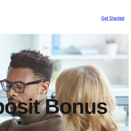
Get Started
posit Bonus