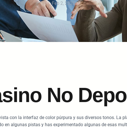
·
Feb 2, 2026
·
asino No Depo
vista con la interfaz de color púrpura y sus diversos tonos. La 
do en algunas pistas y has experimentado algunas de esas mult