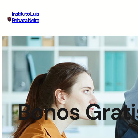
Instituto Luis
Rebaza Neira
Bonos Grati