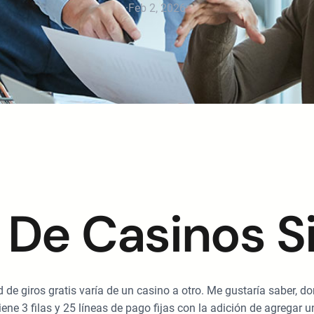
·
Feb 2, 2026
·
 De Casinos S
 de giros gratis varía de un casino a otro. Me gustaría saber, do
ne 3 filas y 25 líneas de pago fijas con la adición de agregar u