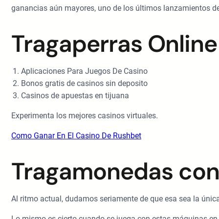
ganancias aún mayores, uno de los últimos lanzamientos de
Tragaperras Online
Aplicaciones Para Juegos De Casino
Bonos gratis de casinos sin deposito
Casinos de apuestas en tijuana
Experimenta los mejores casinos virtuales.
Como Ganar En El Casino De Rushbet
Tragamonedas con b
Al ritmo actual, dudamos seriamente de que esa sea la únic
Lo mismo es cierto cuando se juega con estas máquinas en 