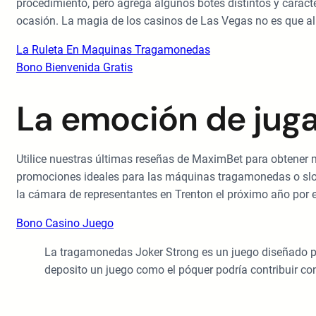
procedimiento, pero agrega algunos botes distintos y caracter
ocasión. La magia de los casinos de Las Vegas no es que al
La Ruleta En Maquinas Tragamonedas
Bono Bienvenida Gratis
La emoción de juga
Utilice nuestras últimas reseñas de MaximBet para obtener má
promociones ideales para las máquinas tragamonedas o slo
la cámara de representantes en Trenton el próximo año por es
Bono Casino Juego
La tragamonedas Joker Strong es un juego diseñado par
deposito un juego como el póquer podría contribuir c