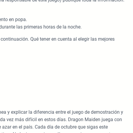
ento en popa.
urante las primeras horas de la noche.
a continuación. Qué tener en cuenta al elegir las mejores
a y explicar la diferencia entre el juego de demostración y
cada vez más difícil en estos días. Dragon Maiden juega con
 azar en el país. Cada día de octubre que sigas este