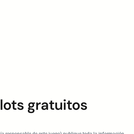
ots gratuitos
a responsable de este juego) publique toda la información.