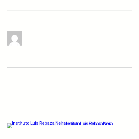
Instituto Luis Rebaza Neira