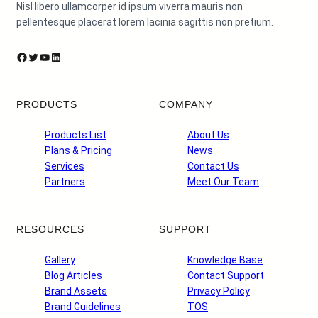
Nisl libero ullamcorper id ipsum viverra mauris non
pellentesque placerat lorem lacinia sagittis non pretium.
Facebook
Twitter
YouTube
LinkedIn
PRODUCTS
COMPANY
Products List
About Us
Plans & Pricing
News
Services
Contact Us
Partners
Meet Our Team
RESOURCES
SUPPORT
Gallery
Knowledge Base
Blog Articles
Contact Support
Brand Assets
Privacy Policy
Brand Guidelines
TOS