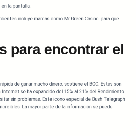
en la pantalla.
 clientes incluye marcas como Mr Green Casino, para que
 para encontrar el
 rápida de ganar mucho dinero, sostiene el BGC. Estas son
en Internet se ha expandido del 15% al 21% del Rendimiento
ositar sin problemas. Este icono especial de Bush Telegraph
increíbles. La mayor parte de la información se puede