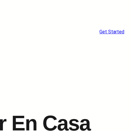
Get Started
r En Casa