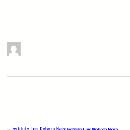
Instituto Luis Rebaza Neira