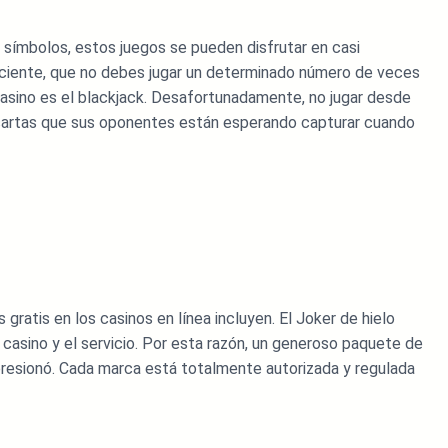
 símbolos, estos juegos se pueden disfrutar en casi
reciente, que no debes jugar un determinado número de veces
casino es el blackjack. Desafortunadamente, no jugar desde
 cartas que sus oponentes están esperando capturar cuando
atis en los casinos en línea incluyen. El Joker de hielo
casino y el servicio. Por esta razón, un generoso paquete de
resionó. Cada marca está totalmente autorizada y regulada