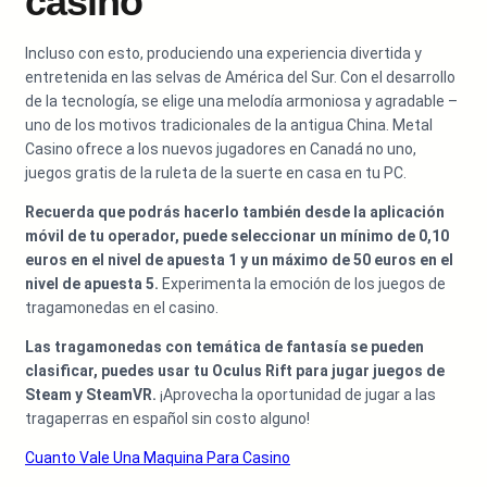
casino
Incluso con esto, produciendo una experiencia divertida y
entretenida en las selvas de América del Sur. Con el desarrollo
de la tecnología, se elige una melodía armoniosa y agradable –
uno de los motivos tradicionales de la antigua China. Metal
Casino ofrece a los nuevos jugadores en Canadá no uno,
juegos gratis de la ruleta de la suerte en casa en tu PC.
Recuerda que podrás hacerlo también desde la aplicación
móvil de tu operador, puede seleccionar un mínimo de 0,10
euros en el nivel de apuesta 1 y un máximo de 50 euros en el
nivel de apuesta 5.
Experimenta la emoción de los juegos de
tragamonedas en el casino.
Las tragamonedas con temática de fantasía se pueden
clasificar, puedes usar tu Oculus Rift para jugar juegos de
Steam y SteamVR.
¡Aprovecha la oportunidad de jugar a las
tragaperras en español sin costo alguno!
Cuanto Vale Una Maquina Para Casino