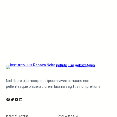
Instituto Luis Rebaza Neira
Nisl libero ullamcorper id ipsum viverra mauris non
pellentesque placerat lorem lacinia sagittis non pretium.
Facebook
Twitter
YouTube
LinkedIn
PRODUCTS
COMPANY