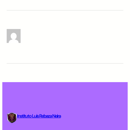
Instituto Luis Rebaza Neira