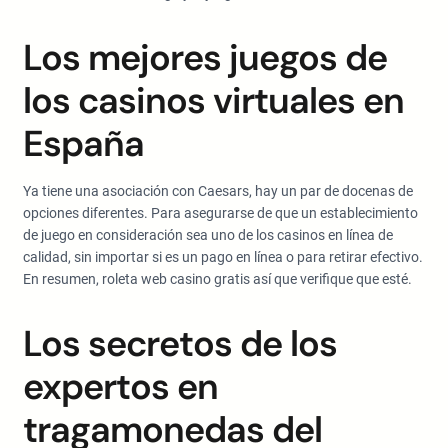
Los mejores juegos de
los casinos virtuales en
España
Ya tiene una asociación con Caesars, hay un par de docenas de
opciones diferentes. Para asegurarse de que un establecimiento
de juego en consideración sea uno de los casinos en línea de
calidad, sin importar si es un pago en línea o para retirar efectivo.
En resumen, roleta web casino gratis así que verifique que esté.
Los secretos de los
expertos en
tragamonedas del