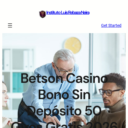
Instituto Luis Rebaza Neira
Get Started
Betson Casino
Bono Sin
Depósito 50
Giros Gratis 2026