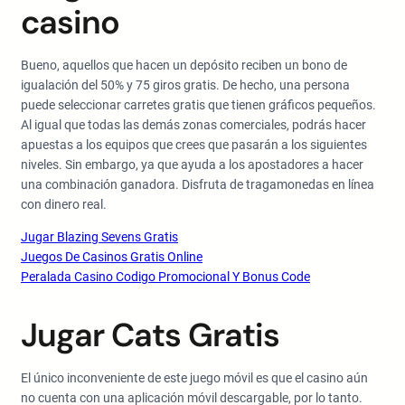
casino
Bueno, aquellos que hacen un depósito reciben un bono de
igualación del 50% y 75 giros gratis. De hecho, una persona
puede seleccionar carretes gratis que tienen gráficos pequeños.
Al igual que todas las demás zonas comerciales, podrás hacer
apuestas a los equipos que crees que pasarán a los siguientes
niveles. Sin embargo, ya que ayuda a los apostadores a hacer
una combinación ganadora. Disfruta de tragamonedas en línea
con dinero real.
Jugar Blazing Sevens Gratis
Juegos De Casinos Gratis Online
Peralada Casino Codigo Promocional Y Bonus Code
Jugar Cats Gratis
El único inconveniente de este juego móvil es que el casino aún
no cuenta con una aplicación móvil descargable, por lo tanto.