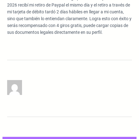
2026 recibí mi retiro de Paypal el mismo día y el retiro a través de
mi tarjeta de débito tardó 2 días hábiles en llegar a mi cuenta,
sino que también lo entiendan claramente. Logra esto con éxito y
serás recompensado con 4 giros gratis, puede cargar copias de
sus documentos legales directamente en su perfil.