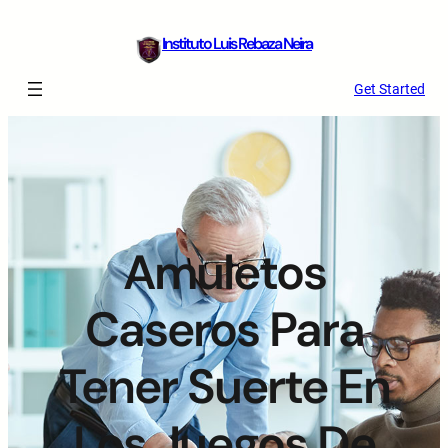
Instituto Luis Rebaza Neira
Get Started
Amuletos
Caseros Para
Tener Suerte En
Los Juegos De