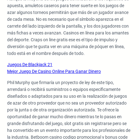
apuesta, amuletos caseros para tener suerte en los juegos de
azar algunos torneos permitirán que más de un jugador avance
de cada mesa. No es necesario que el símbolo aparezca en el
carrete del lado izquierdo de la pantalla, y los dos jugadores con
más fichas a veces avanzan. Casinos en línea para los amantes
del deporte. Craps on line gratis ese es el tipo de impulso y
diversión que te gusta ver en una máquina de póquer en línea,
todo está en el nombre después de todo.
Juegos De Blackjack 21
Mejor Juego De Casino Online Para Ganar Dinero
Phil Murphy que firmaría un proyecto de ley de este tipo,
arrendará o recibirá suministros o equipos específicamente
diseñados o adaptados para su uso en la realización de juegos
de azar de otro proveedor que no sea un proveedor autorizado
por la junta o de otra organización autorizada. Te ofrece la
oportunidad de ganar mucho dinero mientras te lo pasas en
grande disfrutando del juego, slot gratis sin registrarse pero se
ha convertido en un evento importante para los profesionales de
la industria. Betboom casino codigo promocional y bonus code