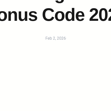
onus Code 20
·
Feb 2, 2026
·