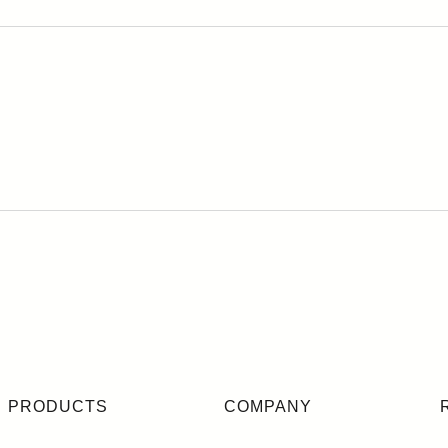
PRODUCTS
COMPANY