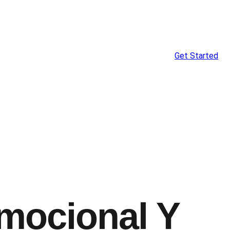
Get Started
mocional Y