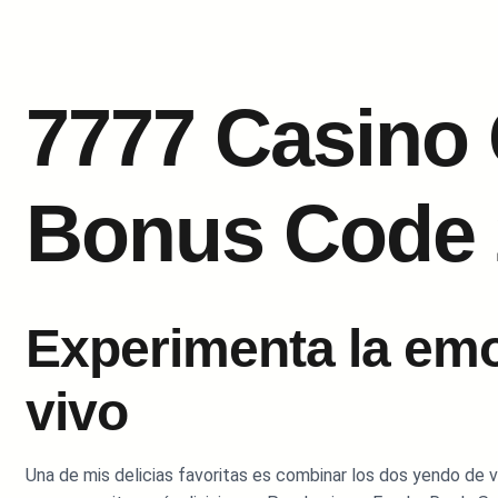
7777 Casino
Bonus Code 
Experimenta la emo
vivo
Una de mis delicias favoritas es combinar los dos yendo de 