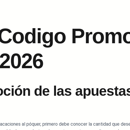
 Codigo Promo
2026
ción de las apuestas
vacaciones al póquer, primero debe conocer la cantidad que des