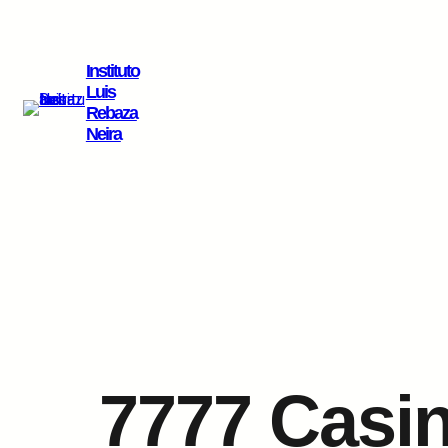
Instituto
Luis
Rebaza
Neira
7777 Casi