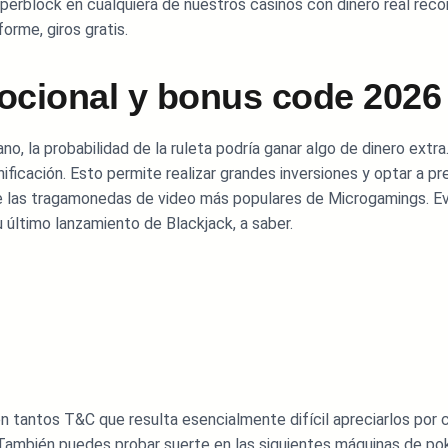
uperblock en cualquiera de nuestros casinos con dinero real r
orme, giros gratis.
ocional y bonus code 2026
 la probabilidad de la ruleta podría ganar algo de dinero extra
ficación. Esto permite realizar grandes inversiones y optar a pr
 de las tragamonedas de video más populares de Microgamings. E
 último lanzamiento de Blackjack, a saber.
n tantos T&C que resulta esencialmente difícil apreciarlos por 
ambién puedes probar suerte en las siguientes máquinas de poker